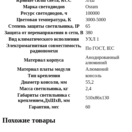
Кривые силы света, КСС
Л/Ш
Марка светодиодов
Osram
Ресурс светодиодов, ч
100000
Цветовая температура, К
3000-5000
Степень защиты светильника, IP
65
Защита от перенапряжения в сети, В
380
Вид климатического исполнения
УХЛ 1
Электромагнитная совместимость,
По ГОСТ, IEC
радиопомехи
Анодированный
Материал корпуса
алюминий
Материал платы модуля
Алюминий
Тип крепления
консоль
Диаметр консоли, мм
55,2
Масса светильника, кг
2,4
Габариты светильника с
510х86х130
креплением,ДхШхВ, мм
Гарантия, мес
60
Похожие товары